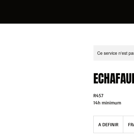
Ce service n'est pa
ECHAFAU
R457
14h minimum
A
DEFINIR
A DEFINIR
FR