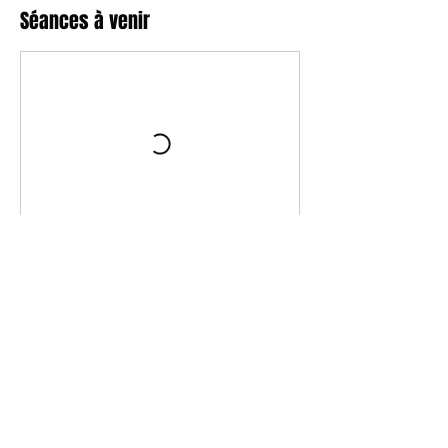
Séances à venir
Coordonnées
0967356163
esc.lor54@gmail.com
48 Sq. Eugène Herzog, 54390 Frouard, France