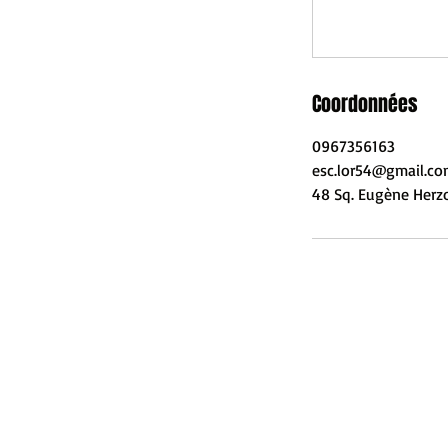
Coordonnées
0967356163
esc.lor54@gmail.c
48 Sq. Eugène Herz