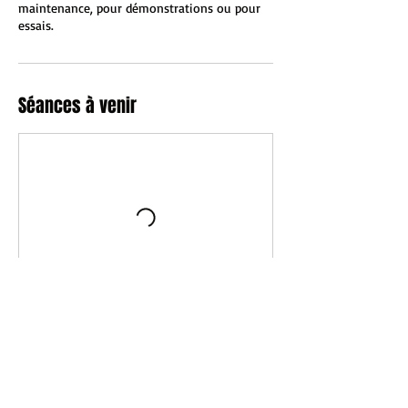
maintenance, pour démonstrations ou pour
essais.
Séances à venir
Coordonnées
0967356163
esc.lor54@gmail.com